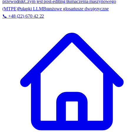
przewodnik
Czym jest post-editing tłumaczenia maszynowego
(MTPE)
Pułapki LLM
Branżowe glosariusze dwujęzyczne
📞 +48 (22) 670 42 22