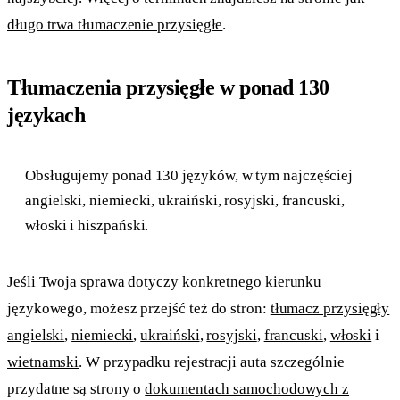
długo trwa tłumaczenie przysięgłe
.
Tłumaczenia przysięgłe w ponad 130
językach
Obsługujemy ponad 130 języków, w tym najczęściej
angielski, niemiecki, ukraiński, rosyjski, francuski,
włoski i hiszpański.
Jeśli Twoja sprawa dotyczy konkretnego kierunku
językowego, możesz przejść też do stron:
tłumacz przysięgły
angielski
,
niemiecki
,
ukraiński
,
rosyjski
,
francuski
,
włoski
i
wietnamski
. W przypadku rejestracji auta szczególnie
przydatne są strony o
dokumentach samochodowych z