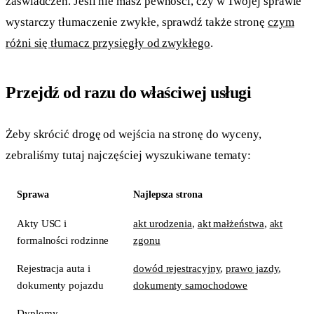
zaświadczeń. Jeśli nie masz pewności, czy w Twojej sprawie
wystarczy tłumaczenie zwykłe, sprawdź także stronę
czym
różni się tłumacz przysięgły od zwykłego
.
Przejdź od razu do właściwej usługi
Żeby skrócić drogę od wejścia na stronę do wyceny,
zebraliśmy tutaj najczęściej wyszukiwane tematy:
Sprawa
Najlepsza strona
Akty USC i
akt urodzenia
,
akt małżeństwa
,
akt
formalności rodzinne
zgonu
Rejestracja auta i
dowód rejestracyjny
,
prawo jazdy
,
dokumenty pojazdu
dokumenty samochodowe
Dyplomy,