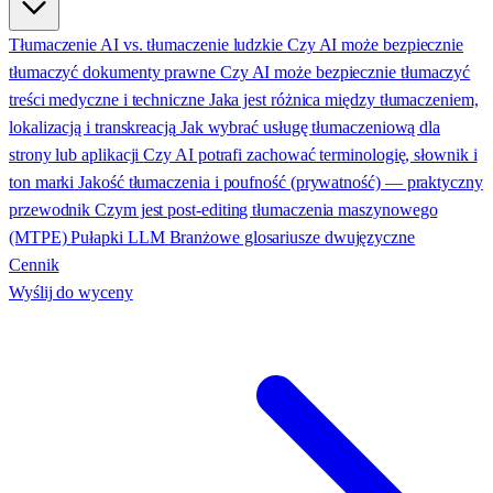
Tłumaczenie AI vs. tłumaczenie ludzkie
Czy AI może bezpiecznie
tłumaczyć dokumenty prawne
Czy AI może bezpiecznie tłumaczyć
treści medyczne i techniczne
Jaka jest różnica między tłumaczeniem,
lokalizacją i transkreacją
Jak wybrać usługę tłumaczeniową dla
strony lub aplikacji
Czy AI potrafi zachować terminologię, słownik i
ton marki
Jakość tłumaczenia i poufność (prywatność) — praktyczny
przewodnik
Czym jest post-editing tłumaczenia maszynowego
(MTPE)
Pułapki LLM
Branżowe glosariusze dwujęzyczne
Cennik
Wyślij do wyceny