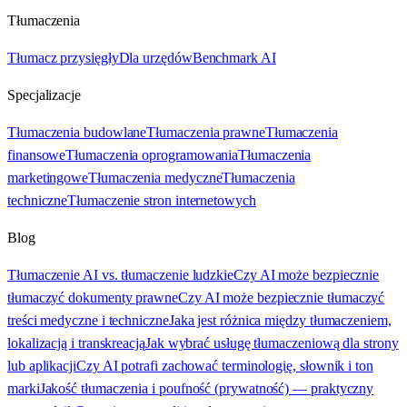
Tłumaczenia
Tłumacz przysięgły
Dla urzędów
Benchmark AI
Specjalizacje
Tłumaczenia budowlane
Tłumaczenia prawne
Tłumaczenia
finansowe
Tłumaczenia oprogramowania
Tłumaczenia
marketingowe
Tłumaczenia medyczne
Tłumaczenia
techniczne
Tłumaczenie stron internetowych
Blog
Tłumaczenie AI vs. tłumaczenie ludzkie
Czy AI może bezpiecznie
tłumaczyć dokumenty prawne
Czy AI może bezpiecznie tłumaczyć
treści medyczne i techniczne
Jaka jest różnica między tłumaczeniem,
lokalizacją i transkreacją
Jak wybrać usługę tłumaczeniową dla strony
lub aplikacji
Czy AI potrafi zachować terminologię, słownik i ton
marki
Jakość tłumaczenia i poufność (prywatność) — praktyczny