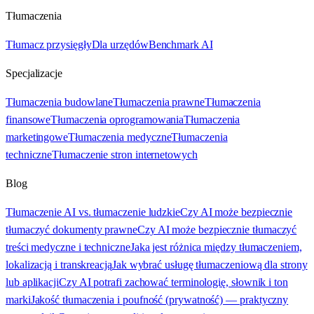
Tłumaczenia
Tłumacz przysięgły
Dla urzędów
Benchmark AI
Specjalizacje
Tłumaczenia budowlane
Tłumaczenia prawne
Tłumaczenia
finansowe
Tłumaczenia oprogramowania
Tłumaczenia
marketingowe
Tłumaczenia medyczne
Tłumaczenia
techniczne
Tłumaczenie stron internetowych
Blog
Tłumaczenie AI vs. tłumaczenie ludzkie
Czy AI może bezpiecznie
tłumaczyć dokumenty prawne
Czy AI może bezpiecznie tłumaczyć
treści medyczne i techniczne
Jaka jest różnica między tłumaczeniem,
lokalizacją i transkreacją
Jak wybrać usługę tłumaczeniową dla strony
lub aplikacji
Czy AI potrafi zachować terminologię, słownik i ton
marki
Jakość tłumaczenia i poufność (prywatność) — praktyczny