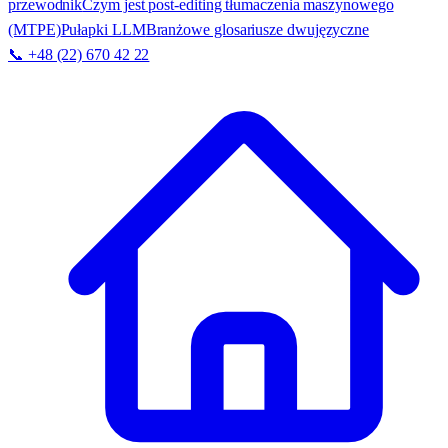
przewodnik
Czym jest post-editing tłumaczenia maszynowego
(MTPE)
Pułapki LLM
Branżowe glosariusze dwujęzyczne
📞 +48 (22) 670 42 22