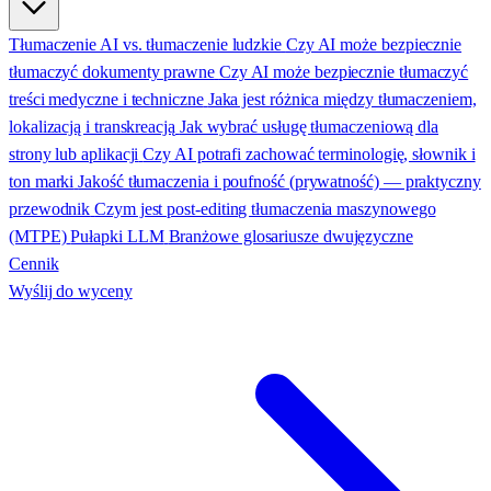
Tłumaczenie AI vs. tłumaczenie ludzkie
Czy AI może bezpiecznie
tłumaczyć dokumenty prawne
Czy AI może bezpiecznie tłumaczyć
treści medyczne i techniczne
Jaka jest różnica między tłumaczeniem,
lokalizacją i transkreacją
Jak wybrać usługę tłumaczeniową dla
strony lub aplikacji
Czy AI potrafi zachować terminologię, słownik i
ton marki
Jakość tłumaczenia i poufność (prywatność) — praktyczny
przewodnik
Czym jest post-editing tłumaczenia maszynowego
(MTPE)
Pułapki LLM
Branżowe glosariusze dwujęzyczne
Cennik
Wyślij do wyceny