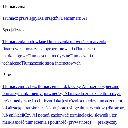
Tłumaczenia
Tłumacz przysięgły
Dla urzędów
Benchmark AI
Specjalizacje
Tłumaczenia budowlane
Tłumaczenia prawne
Tłumaczenia
finansowe
Tłumaczenia oprogramowania
Tłumaczenia
marketingowe
Tłumaczenia medyczne
Tłumaczenia
techniczne
Tłumaczenie stron internetowych
Blog
Tłumaczenie AI vs. tłumaczenie ludzkie
Czy AI może bezpiecznie
tłumaczyć dokumenty prawne
Czy AI może bezpiecznie tłumaczyć
treści medyczne i techniczne
Jaka jest różnica między tłumaczeniem,
lokalizacją i transkreacją
Jak wybrać usługę tłumaczeniową dla strony
lub aplikacji
Czy AI potrafi zachować terminologię, słownik i ton
marki
Jakość tłumaczenia i poufność (prywatność) — praktyczny