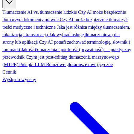
Tłumaczenie AI vs. tłumaczenie ludzkie
Czy AI może bezpiecznie
tłumaczyć dokumenty prawne
Czy AI może bezpiecznie tłumaczyć
treści medyczne i techniczne
Jaka jest różnica między tłumaczeniem,
lokalizacją i transkreacją
Jak wybrać usługę tłumaczeniową dla
strony lub aplikacji
Czy AI potrafi zachować terminologię, słownik i
ton marki
Jakość tłumaczenia i poufność (prywatność) — praktyczny
przewodnik
Czym jest post-editing tłumaczenia maszynowego
(MTPE)
Pułapki LLM
Branżowe glosariusze dwujęzyczne
Cennik
Wyślij do wyceny