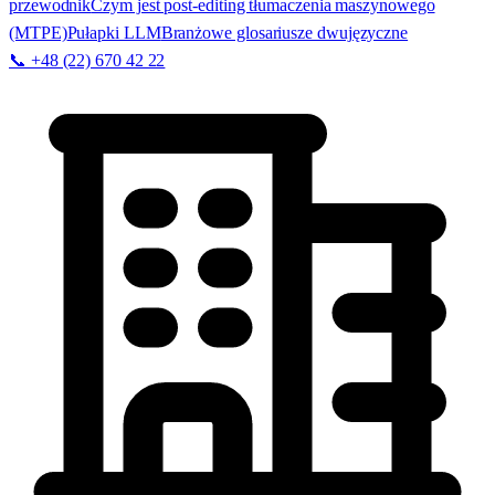
przewodnik
Czym jest post-editing tłumaczenia maszynowego
(MTPE)
Pułapki LLM
Branżowe glosariusze dwujęzyczne
📞 +48 (22) 670 42 22