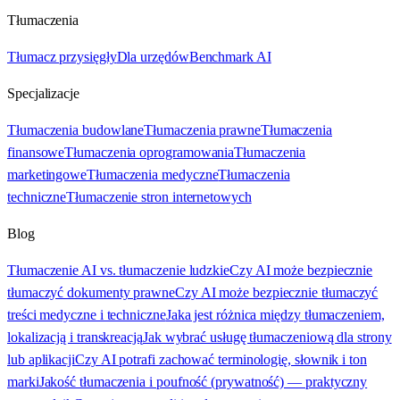
Tłumaczenia
Tłumacz przysięgły
Dla urzędów
Benchmark AI
Specjalizacje
Tłumaczenia budowlane
Tłumaczenia prawne
Tłumaczenia
finansowe
Tłumaczenia oprogramowania
Tłumaczenia
marketingowe
Tłumaczenia medyczne
Tłumaczenia
techniczne
Tłumaczenie stron internetowych
Blog
Tłumaczenie AI vs. tłumaczenie ludzkie
Czy AI może bezpiecznie
tłumaczyć dokumenty prawne
Czy AI może bezpiecznie tłumaczyć
treści medyczne i techniczne
Jaka jest różnica między tłumaczeniem,
lokalizacją i transkreacją
Jak wybrać usługę tłumaczeniową dla strony
lub aplikacji
Czy AI potrafi zachować terminologię, słownik i ton
marki
Jakość tłumaczenia i poufność (prywatność) — praktyczny