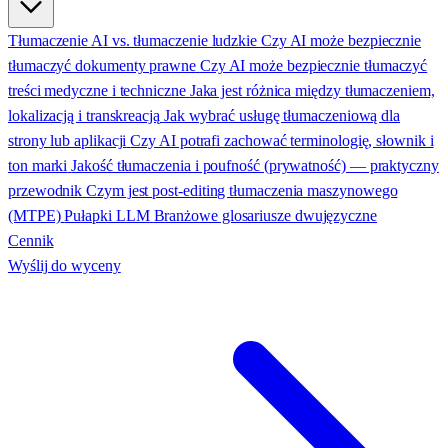
Tłumaczenie AI vs. tłumaczenie ludzkie
Czy AI może bezpiecznie
tłumaczyć dokumenty prawne
Czy AI może bezpiecznie tłumaczyć
treści medyczne i techniczne
Jaka jest różnica między tłumaczeniem,
lokalizacją i transkreacją
Jak wybrać usługę tłumaczeniową dla
strony lub aplikacji
Czy AI potrafi zachować terminologię, słownik i
ton marki
Jakość tłumaczenia i poufność (prywatność) — praktyczny
przewodnik
Czym jest post-editing tłumaczenia maszynowego
(MTPE)
Pułapki LLM
Branżowe glosariusze dwujęzyczne
Cennik
Wyślij do wyceny