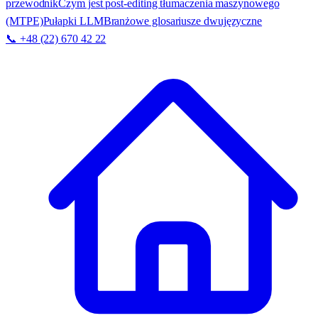
przewodnik
Czym jest post-editing tłumaczenia maszynowego
(MTPE)
Pułapki LLM
Branżowe glosariusze dwujęzyczne
📞 +48 (22) 670 42 22