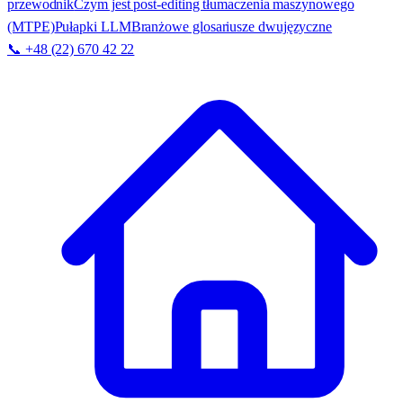
przewodnik
Czym jest post-editing tłumaczenia maszynowego
(MTPE)
Pułapki LLM
Branżowe glosariusze dwujęzyczne
📞 +48 (22) 670 42 22