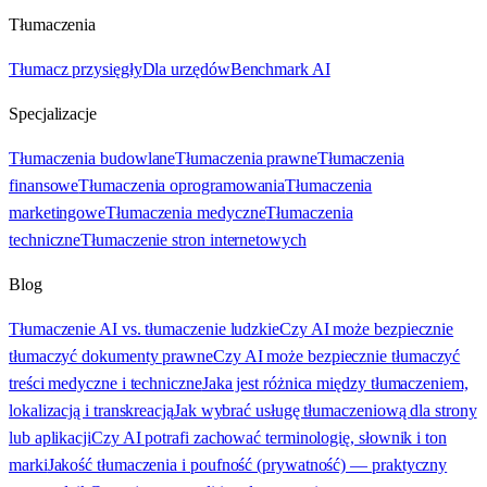
Tłumaczenia
Tłumacz przysięgły
Dla urzędów
Benchmark AI
Specjalizacje
Tłumaczenia budowlane
Tłumaczenia prawne
Tłumaczenia
finansowe
Tłumaczenia oprogramowania
Tłumaczenia
marketingowe
Tłumaczenia medyczne
Tłumaczenia
techniczne
Tłumaczenie stron internetowych
Blog
Tłumaczenie AI vs. tłumaczenie ludzkie
Czy AI może bezpiecznie
tłumaczyć dokumenty prawne
Czy AI może bezpiecznie tłumaczyć
treści medyczne i techniczne
Jaka jest różnica między tłumaczeniem,
lokalizacją i transkreacją
Jak wybrać usługę tłumaczeniową dla strony
lub aplikacji
Czy AI potrafi zachować terminologię, słownik i ton
marki
Jakość tłumaczenia i poufność (prywatność) — praktyczny