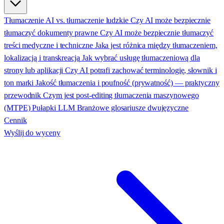
Tłumaczenie AI vs. tłumaczenie ludzkie
Czy AI może bezpiecznie
tłumaczyć dokumenty prawne
Czy AI może bezpiecznie tłumaczyć
treści medyczne i techniczne
Jaka jest różnica między tłumaczeniem,
lokalizacją i transkreacją
Jak wybrać usługę tłumaczeniową dla
strony lub aplikacji
Czy AI potrafi zachować terminologię, słownik i
ton marki
Jakość tłumaczenia i poufność (prywatność) — praktyczny
przewodnik
Czym jest post-editing tłumaczenia maszynowego
(MTPE)
Pułapki LLM
Branżowe glosariusze dwujęzyczne
Cennik
Wyślij do wyceny