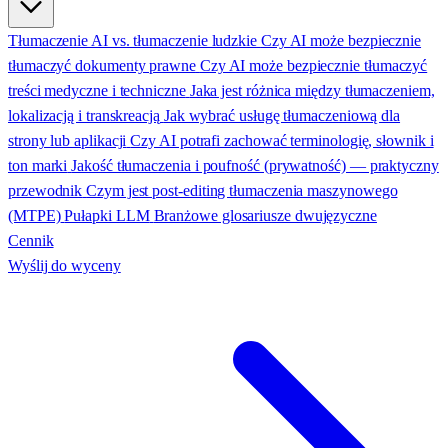
Tłumaczenie AI vs. tłumaczenie ludzkie
Czy AI może bezpiecznie
tłumaczyć dokumenty prawne
Czy AI może bezpiecznie tłumaczyć
treści medyczne i techniczne
Jaka jest różnica między tłumaczeniem,
lokalizacją i transkreacją
Jak wybrać usługę tłumaczeniową dla
strony lub aplikacji
Czy AI potrafi zachować terminologię, słownik i
ton marki
Jakość tłumaczenia i poufność (prywatność) — praktyczny
przewodnik
Czym jest post-editing tłumaczenia maszynowego
(MTPE)
Pułapki LLM
Branżowe glosariusze dwujęzyczne
Cennik
Wyślij do wyceny