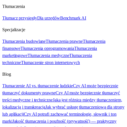
Tłumaczenia
Tłumacz przysięgły
Dla urzędów
Benchmark AI
Specjalizacje
Tłumaczenia budowlane
Tłumaczenia prawne
Tłumaczenia
finansowe
Tłumaczenia oprogramowania
Tłumaczenia
marketingowe
Tłumaczenia medyczne
Tłumaczenia
techniczne
Tłumaczenie stron internetowych
Blog
Tłumaczenie AI vs. tłumaczenie ludzkie
Czy AI może bezpiecznie
tłumaczyć dokumenty prawne
Czy AI może bezpiecznie tłumaczyć
treści medyczne i techniczne
Jaka jest różnica między tłumaczeniem,
lokalizacją i transkreacją
Jak wybrać usługę tłumaczeniową dla strony
lub aplikacji
Czy AI potrafi zachować terminologię, słownik i ton
marki
Jakość tłumaczenia i poufność (prywatność) — praktyczny