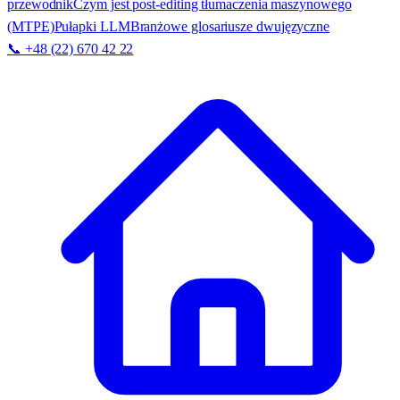
przewodnik
Czym jest post-editing tłumaczenia maszynowego
(MTPE)
Pułapki LLM
Branżowe glosariusze dwujęzyczne
📞 +48 (22) 670 42 22