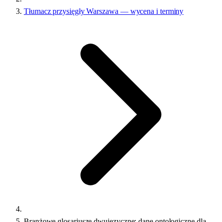
Tłumacz przysięgły Warszawa — wycena i terminy
Branżowe glosariusze dwujęzyczne: dane ontologiczne dla