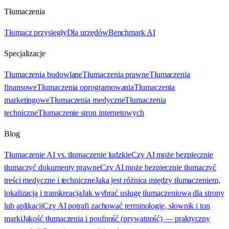
Tłumaczenia
Tłumacz przysięgły
Dla urzędów
Benchmark AI
Specjalizacje
Tłumaczenia budowlane
Tłumaczenia prawne
Tłumaczenia
finansowe
Tłumaczenia oprogramowania
Tłumaczenia
marketingowe
Tłumaczenia medyczne
Tłumaczenia
techniczne
Tłumaczenie stron internetowych
Blog
Tłumaczenie AI vs. tłumaczenie ludzkie
Czy AI może bezpiecznie
tłumaczyć dokumenty prawne
Czy AI może bezpiecznie tłumaczyć
treści medyczne i techniczne
Jaka jest różnica między tłumaczeniem,
lokalizacją i transkreacją
Jak wybrać usługę tłumaczeniową dla strony
lub aplikacji
Czy AI potrafi zachować terminologię, słownik i ton
marki
Jakość tłumaczenia i poufność (prywatność) — praktyczny