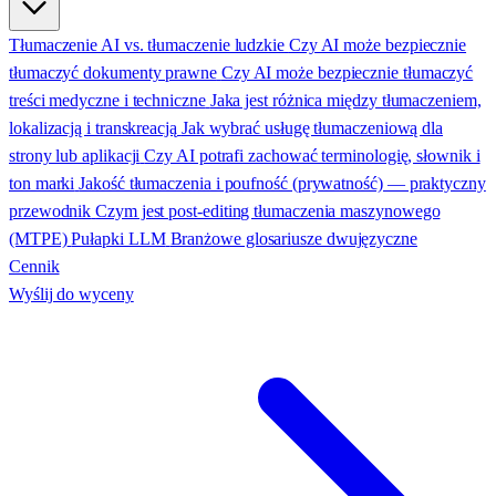
Tłumaczenie AI vs. tłumaczenie ludzkie
Czy AI może bezpiecznie
tłumaczyć dokumenty prawne
Czy AI może bezpiecznie tłumaczyć
treści medyczne i techniczne
Jaka jest różnica między tłumaczeniem,
lokalizacją i transkreacją
Jak wybrać usługę tłumaczeniową dla
strony lub aplikacji
Czy AI potrafi zachować terminologię, słownik i
ton marki
Jakość tłumaczenia i poufność (prywatność) — praktyczny
przewodnik
Czym jest post-editing tłumaczenia maszynowego
(MTPE)
Pułapki LLM
Branżowe glosariusze dwujęzyczne
Cennik
Wyślij do wyceny