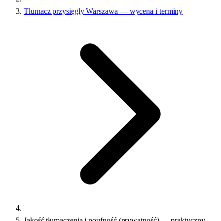
Tłumacz przysięgły Warszawa — wycena i terminy
Jakość tłumaczenia i poufność (prywatność) — praktyczny