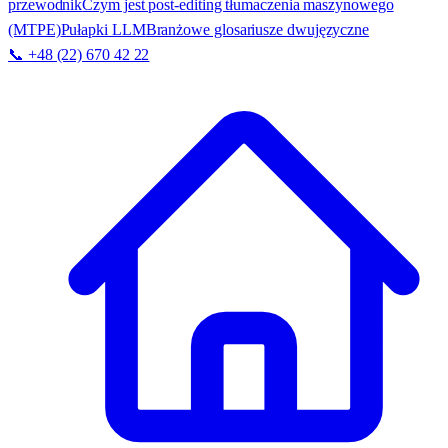
przewodnik
Czym jest post-editing tłumaczenia maszynowego
(MTPE)
Pułapki LLM
Branżowe glosariusze dwujęzyczne
📞 +48 (22) 670 42 22