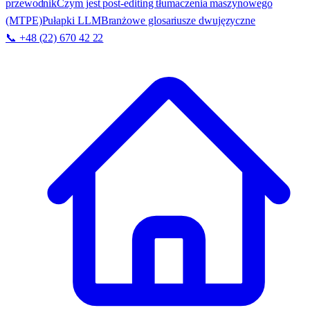
przewodnik
Czym jest post-editing tłumaczenia maszynowego
(MTPE)
Pułapki LLM
Branżowe glosariusze dwujęzyczne
📞 +48 (22) 670 42 22