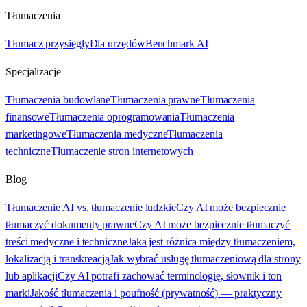
Tłumaczenia
Tłumacz przysięgły
Dla urzędów
Benchmark AI
Specjalizacje
Tłumaczenia budowlane
Tłumaczenia prawne
Tłumaczenia
finansowe
Tłumaczenia oprogramowania
Tłumaczenia
marketingowe
Tłumaczenia medyczne
Tłumaczenia
techniczne
Tłumaczenie stron internetowych
Blog
Tłumaczenie AI vs. tłumaczenie ludzkie
Czy AI może bezpiecznie
tłumaczyć dokumenty prawne
Czy AI może bezpiecznie tłumaczyć
treści medyczne i techniczne
Jaka jest różnica między tłumaczeniem,
lokalizacją i transkreacją
Jak wybrać usługę tłumaczeniową dla strony
lub aplikacji
Czy AI potrafi zachować terminologię, słownik i ton
marki
Jakość tłumaczenia i poufność (prywatność) — praktyczny