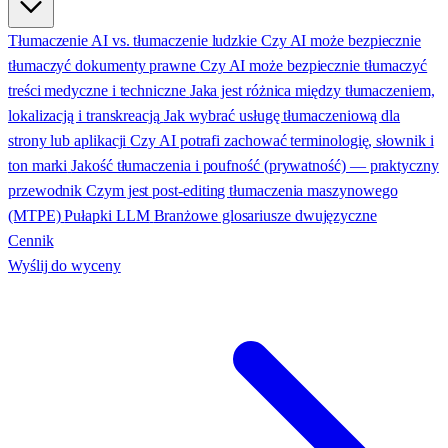
Tłumaczenie AI vs. tłumaczenie ludzkie
Czy AI może bezpiecznie
tłumaczyć dokumenty prawne
Czy AI może bezpiecznie tłumaczyć
treści medyczne i techniczne
Jaka jest różnica między tłumaczeniem,
lokalizacją i transkreacją
Jak wybrać usługę tłumaczeniową dla
strony lub aplikacji
Czy AI potrafi zachować terminologię, słownik i
ton marki
Jakość tłumaczenia i poufność (prywatność) — praktyczny
przewodnik
Czym jest post-editing tłumaczenia maszynowego
(MTPE)
Pułapki LLM
Branżowe glosariusze dwujęzyczne
Cennik
Wyślij do wyceny