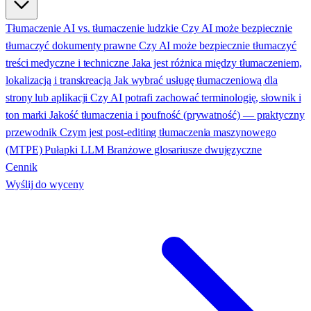
Tłumaczenie AI vs. tłumaczenie ludzkie
Czy AI może bezpiecznie
tłumaczyć dokumenty prawne
Czy AI może bezpiecznie tłumaczyć
treści medyczne i techniczne
Jaka jest różnica między tłumaczeniem,
lokalizacją i transkreacją
Jak wybrać usługę tłumaczeniową dla
strony lub aplikacji
Czy AI potrafi zachować terminologię, słownik i
ton marki
Jakość tłumaczenia i poufność (prywatność) — praktyczny
przewodnik
Czym jest post-editing tłumaczenia maszynowego
(MTPE)
Pułapki LLM
Branżowe glosariusze dwujęzyczne
Cennik
Wyślij do wyceny