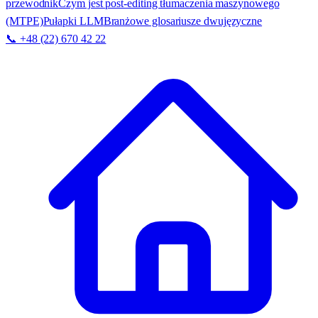
przewodnik
Czym jest post-editing tłumaczenia maszynowego
(MTPE)
Pułapki LLM
Branżowe glosariusze dwujęzyczne
📞 +48 (22) 670 42 22