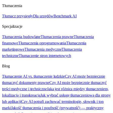
Tłumaczenia
Tłumacz przysięgły
Dla urzędów
Benchmark AI
Specjalizacje
Tłumaczenia budowlane
Tłumaczenia prawne
Tłumaczenia
finansowe
Tłumaczenia oprogramowania
Tłumaczenia
marketingowe
Tłumaczenia medyczne
Tłumaczenia
techniczne
Tłumaczenie stron internetowych
Blog
Tłumaczenie AI vs. tłumaczenie ludzkie
Czy AI może bezpiecznie
tłumaczyć dokumenty prawne
Czy AI może bezpiecznie tłumaczyć
treści medyczne i techniczne
Jaka jest różnica między tłumaczeniem,
lokalizacją i transkreacją
Jak wybrać usługę tłumaczeniową dla strony
lub aplikacji
Czy AI potrafi zachować terminologię, słownik i ton
marki
Jakość tłumaczenia i poufność (prywatność) — praktyczny