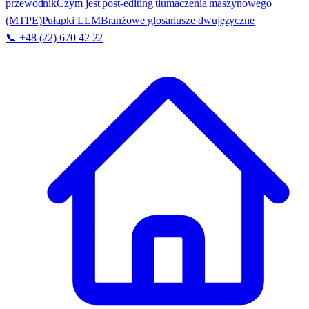
przewodnik
Czym jest post-editing tłumaczenia maszynowego
(MTPE)
Pułapki LLM
Branżowe glosariusze dwujęzyczne
📞 +48 (22) 670 42 22