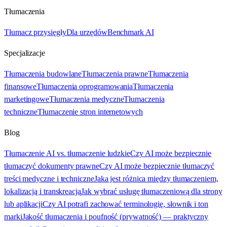
Tłumaczenia
Tłumacz przysięgły
Dla urzędów
Benchmark AI
Specjalizacje
Tłumaczenia budowlane
Tłumaczenia prawne
Tłumaczenia
finansowe
Tłumaczenia oprogramowania
Tłumaczenia
marketingowe
Tłumaczenia medyczne
Tłumaczenia
techniczne
Tłumaczenie stron internetowych
Blog
Tłumaczenie AI vs. tłumaczenie ludzkie
Czy AI może bezpiecznie
tłumaczyć dokumenty prawne
Czy AI może bezpiecznie tłumaczyć
treści medyczne i techniczne
Jaka jest różnica między tłumaczeniem,
lokalizacją i transkreacją
Jak wybrać usługę tłumaczeniową dla strony
lub aplikacji
Czy AI potrafi zachować terminologię, słownik i ton
marki
Jakość tłumaczenia i poufność (prywatność) — praktyczny