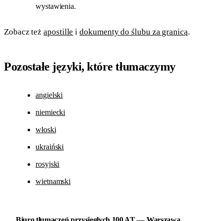
wystawienia.
Zobacz też
apostille
i
dokumenty do ślubu za granicą
.
Pozostałe języki, które tłumaczymy
angielski
niemiecki
włoski
ukraiński
rosyjski
wietnamski
Biuro tłumaczeń przysięgłych 100 AT — Warszawa