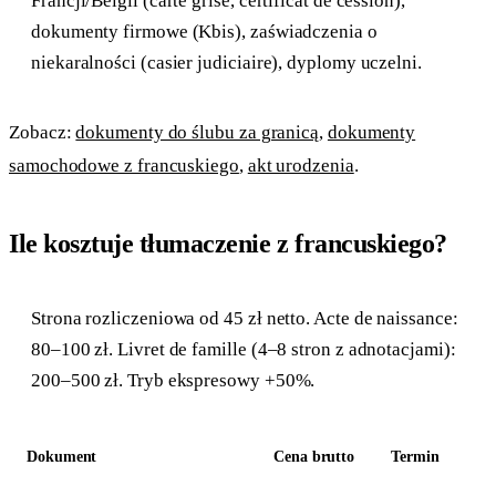
Francji/Belgii (carte grise, certificat de cession),
dokumenty firmowe (Kbis), zaświadczenia o
niekaralności (casier judiciaire), dyplomy uczelni.
Zobacz:
dokumenty do ślubu za granicą
,
dokumenty
samochodowe z francuskiego
,
akt urodzenia
.
Ile kosztuje tłumaczenie z francuskiego?
Strona rozliczeniowa od 45 zł netto. Acte de naissance:
80–100 zł. Livret de famille (4–8 stron z adnotacjami):
200–500 zł. Tryb ekspresowy +50%.
Dokument
Cena brutto
Termin