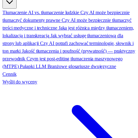
Tłumaczenie AI vs. tłumaczenie ludzkie
Czy AI może bezpiecznie
tłumaczyć dokumenty prawne
Czy AI może bezpiecznie tłumaczyć
treści medyczne i techniczne
Jaka jest różnica między tłumaczeniem,
lokalizacją i transkreacją
Jak wybrać usługę tłumaczeniową dla
strony lub aplikacji
Czy AI potrafi zachować terminologię, słownik i
ton marki
Jakość tłumaczenia i poufność (prywatność) — praktyczny
przewodnik
Czym jest post-editing tłumaczenia maszynowego
(MTPE)
Pułapki LLM
Branżowe glosariusze dwujęzyczne
Cennik
Wyślij do wyceny