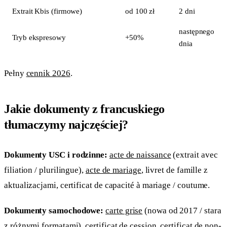
Extrait Kbis (firmowe)
od 100 zł
2 dni
następnego
Tryb ekspresowy
+50%
dnia
Pełny
cennik 2026
.
Jakie dokumenty z francuskiego
tłumaczymy najczęściej?
Dokumenty USC i rodzinne:
acte de naissance
(extrait avec
filiation / plurilingue),
acte de mariage
, livret de famille z
aktualizacjami, certificat de capacité à mariage / coutume.
Dokumenty samochodowe:
carte grise
(nowa od 2017 / stara
z różnymi formatami), certificat de cession, certificat de non-