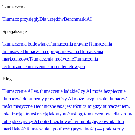
Tłumaczenia
Tłumacz przysięgły
Dla urzędów
Benchmark AI
Specjalizacje
Tłumaczenia budowlane
Tłumaczenia prawne
Tłumaczenia
finansowe
Tłumaczenia oprogramowania
Tłumaczenia
marketingowe
Tłumaczenia medyczne
Tłumaczenia
techniczne
Tłumaczenie stron internetowych
Blog
Tłumaczenie AI vs. tłumaczenie ludzkie
Czy AI może bezpiecznie
tłumaczyć dokumenty prawne
Czy AI może bezpiecznie tłumaczyć
treści medyczne i techniczne
Jaka jest różnica między tłumaczeniem,
lokalizacją i transkreacją
Jak wybrać usługę tłumaczeniową dla strony
lub aplikacji
Czy AI potrafi zachować terminologię, słownik i ton
marki
Jakość tłumaczenia i poufność (prywatność) — praktyczny