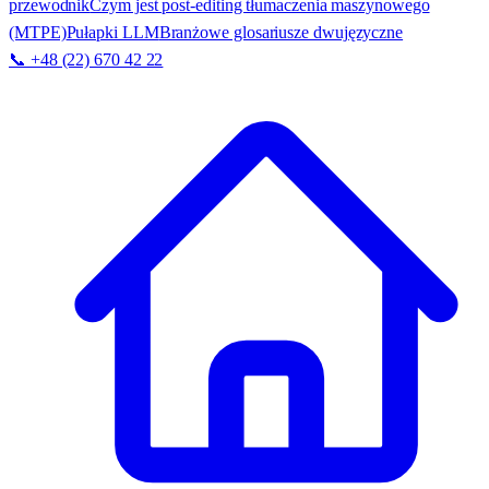
przewodnik
Czym jest post-editing tłumaczenia maszynowego
(MTPE)
Pułapki LLM
Branżowe glosariusze dwujęzyczne
📞 +48 (22) 670 42 22