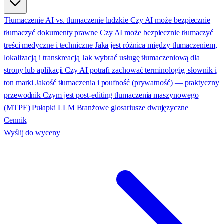
Tłumaczenie AI vs. tłumaczenie ludzkie
Czy AI może bezpiecznie
tłumaczyć dokumenty prawne
Czy AI może bezpiecznie tłumaczyć
treści medyczne i techniczne
Jaka jest różnica między tłumaczeniem,
lokalizacją i transkreacją
Jak wybrać usługę tłumaczeniową dla
strony lub aplikacji
Czy AI potrafi zachować terminologię, słownik i
ton marki
Jakość tłumaczenia i poufność (prywatność) — praktyczny
przewodnik
Czym jest post-editing tłumaczenia maszynowego
(MTPE)
Pułapki LLM
Branżowe glosariusze dwujęzyczne
Cennik
Wyślij do wyceny