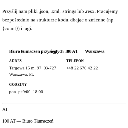
Przyślij nam pliki .json, .xml, .strings lub .resx. Pracujemy
bezpośrednio na strukturze kodu, dbając o zmienne (np.
{count}) i tagi.
Biuro tłumaczeń przysięgłych 100 AT — Warszawa
ADRES
TELEFON
Targowa 15 m. 97
,
03-727
+48 22 670 42 22
Warszawa
,
PL
GODZINY
pon–pt 9:00–18:00
AT
100 AT — Biuro Tłumaczeń