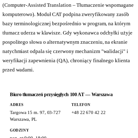
(Computer-Assisted Translation – Tłumaczenie wspomagane
komputerowo). Moduł CAT podpina zweryfikowany zasób
bazy terminologicznej bezpośrednio w program, na którym
tłumacz uderza w klawisze. Gdy wykonawca odchyłki użyje
pospolitego słowa o alternatywnym znaczeniu, na ekranie
natychmiast odpala się czerwony mechanizm "walidacji" i
weryfikacji zapewnienia (QA), chroniący finalnego klienta
przed wadami.
Biuro tłumaczeń przysięgłych 100 AT — Warszawa
ADRES
TELEFON
Targowa 15 m. 97
,
03-727
+48 22 670 42 22
Warszawa
,
PL
GODZINY
pon–pt 9:00–18:00