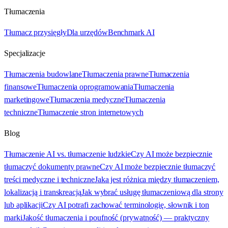
Tłumaczenia
Tłumacz przysięgły
Dla urzędów
Benchmark AI
Specjalizacje
Tłumaczenia budowlane
Tłumaczenia prawne
Tłumaczenia
finansowe
Tłumaczenia oprogramowania
Tłumaczenia
marketingowe
Tłumaczenia medyczne
Tłumaczenia
techniczne
Tłumaczenie stron internetowych
Blog
Tłumaczenie AI vs. tłumaczenie ludzkie
Czy AI może bezpiecznie
tłumaczyć dokumenty prawne
Czy AI może bezpiecznie tłumaczyć
treści medyczne i techniczne
Jaka jest różnica między tłumaczeniem,
lokalizacją i transkreacją
Jak wybrać usługę tłumaczeniową dla strony
lub aplikacji
Czy AI potrafi zachować terminologię, słownik i ton
marki
Jakość tłumaczenia i poufność (prywatność) — praktyczny