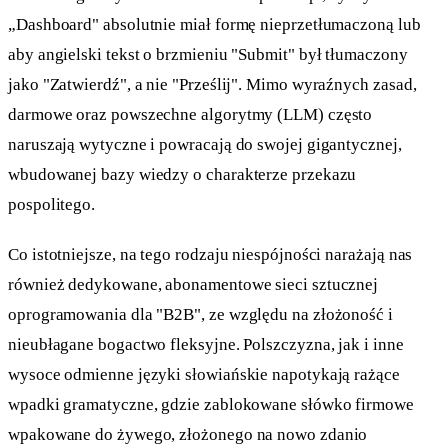
„Dashboard" absolutnie miał formę nieprzetłumaczoną lub
aby angielski tekst o brzmieniu "Submit" był tłumaczony
jako "Zatwierdź", a nie "Prześlij". Mimo wyraźnych zasad,
darmowe oraz powszechne algorytmy (LLM) często
naruszają wytyczne i powracają do swojej gigantycznej,
wbudowanej bazy wiedzy o charakterze przekazu
pospolitego.
Co istotniejsze, na tego rodzaju niespójności narażają nas
również dedykowane, abonamentowe sieci sztucznej
oprogramowania dla "B2B", ze względu na złożoność i
nieubłagane bogactwo fleksyjne. Polszczyzna, jak i inne
wysoce odmienne języki słowiańskie napotykają rażące
wpadki gramatyczne, gdzie zablokowane słówko firmowe
wpakowane do żywego, złożonego na nowo zdanio