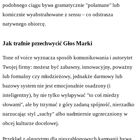
podobnego ciągu bywa gramatycznie "połamane" lub
komicznie wyabstrahowane z sensu – co odstrasza
natywnego obiorcę.
Jak trafnie przechwycić Głos Marki
Tone of voice wyznacza sposób komunikowania i autorytet
Twojej firmy: możesz być zabawny, innowacyjny, poważny
lub formalny czy młodzieżowy, jednakże darmowy lub
bazowy system nie jest emocjonalnie osadzony (i
inteligentny), by nie tylko wyłapywać "to coś miedzy
słowami", ale by trzymać z góry zadaną spójność, nierzadko
narzucając styl „suchy" albo nadmiernie ugrzeczniony w
obcej kulturze docelowej.
Przekład z algorytmu dla nieszablonowych kampanii bywa