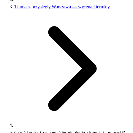
Tłumacz przysięgły Warszawa — wycena i terminy
Czy AI potrafi zachować terminologię, słownik i ton marki?