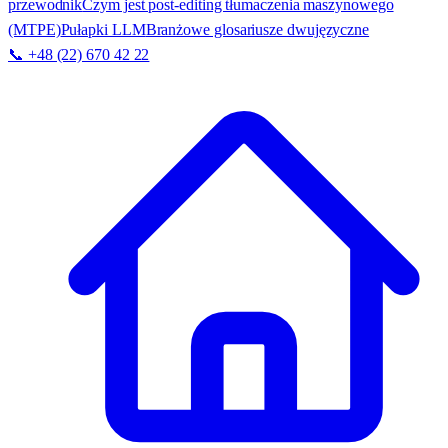
przewodnik
Czym jest post-editing tłumaczenia maszynowego
(MTPE)
Pułapki LLM
Branżowe glosariusze dwujęzyczne
📞 +48 (22) 670 42 22