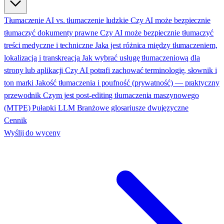
Tłumaczenie AI vs. tłumaczenie ludzkie
Czy AI może bezpiecznie
tłumaczyć dokumenty prawne
Czy AI może bezpiecznie tłumaczyć
treści medyczne i techniczne
Jaka jest różnica między tłumaczeniem,
lokalizacją i transkreacją
Jak wybrać usługę tłumaczeniową dla
strony lub aplikacji
Czy AI potrafi zachować terminologię, słownik i
ton marki
Jakość tłumaczenia i poufność (prywatność) — praktyczny
przewodnik
Czym jest post-editing tłumaczenia maszynowego
(MTPE)
Pułapki LLM
Branżowe glosariusze dwujęzyczne
Cennik
Wyślij do wyceny