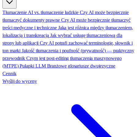
Tłumaczenie AI vs. tłumaczenie ludzkie
Czy AI może bezpiecznie
tłumaczyć dokumenty prawne
Czy AI może bezpiecznie tłumaczyć
treści medyczne i techniczne
Jaka jest różnica między tłumaczeniem,
lokalizacją i transkreacją
Jak wybrać usługę tłumaczeniową dla
strony lub aplikacji
Czy AI potrafi zachować terminologię, słownik i
ton marki
Jakość tłumaczenia i poufność (prywatność) — praktyczny
przewodnik
Czym jest post-editing tłumaczenia maszynowego
(MTPE)
Pułapki LLM
Branżowe glosariusze dwujęzyczne
Cennik
Wyślij do wyceny