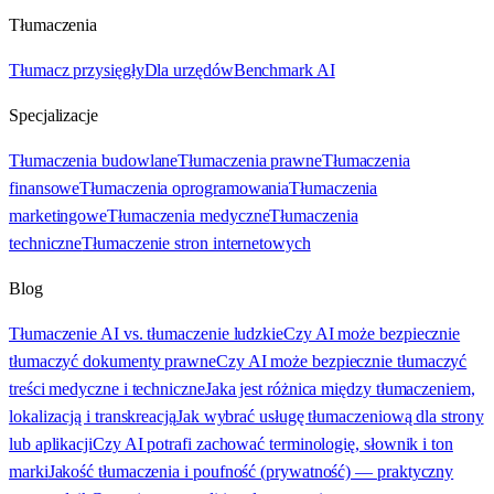
Tłumaczenia
Tłumacz przysięgły
Dla urzędów
Benchmark AI
Specjalizacje
Tłumaczenia budowlane
Tłumaczenia prawne
Tłumaczenia
finansowe
Tłumaczenia oprogramowania
Tłumaczenia
marketingowe
Tłumaczenia medyczne
Tłumaczenia
techniczne
Tłumaczenie stron internetowych
Blog
Tłumaczenie AI vs. tłumaczenie ludzkie
Czy AI może bezpiecznie
tłumaczyć dokumenty prawne
Czy AI może bezpiecznie tłumaczyć
treści medyczne i techniczne
Jaka jest różnica między tłumaczeniem,
lokalizacją i transkreacją
Jak wybrać usługę tłumaczeniową dla strony
lub aplikacji
Czy AI potrafi zachować terminologię, słownik i ton
marki
Jakość tłumaczenia i poufność (prywatność) — praktyczny