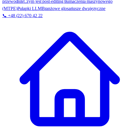
przewodnik
Czym jest post-editing tłumaczenia maszynowego
(MTPE)
Pułapki LLM
Branżowe glosariusze dwujęzyczne
📞 +48 (22) 670 42 22