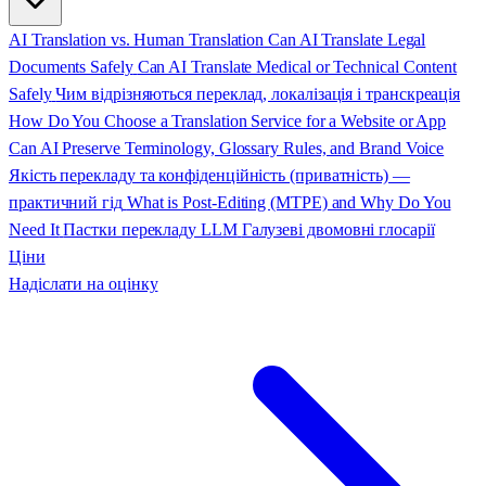
AI Translation vs. Human Translation
Can AI Translate Legal
Documents Safely
Can AI Translate Medical or Technical Content
Safely
Чим відрізняються переклад, локалізація і транскреація
How Do You Choose a Translation Service for a Website or App
Can AI Preserve Terminology, Glossary Rules, and Brand Voice
Якість перекладу та конфіденційність (приватність) —
практичний гід
What is Post-Editing (MTPE) and Why Do You
Need It
Пастки перекладу LLM
Галузеві двомовні глосарії
Ціни
Надіслати на оцінку