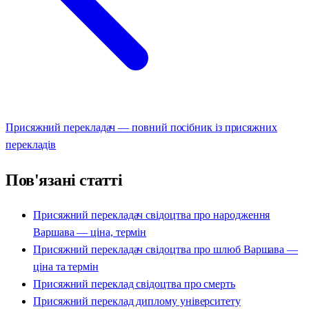
Присяжний перекладач — повний посібник із присяжних
перекладів
Пов'язані статті
Присяжний перекладач свідоцтва про народження
Варшава — ціна, термін
Присяжний перекладач свідоцтва про шлюб Варшава —
ціна та термін
Присяжний переклад свідоцтва про смерть
Присяжний переклад диплому університету