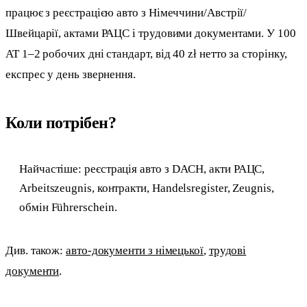
працює з реєстрацією авто з Німеччини/Австрії/
Швейцарії, актами РАЦС і трудовими документами. У 100
AT 1–2 робочих дні стандарт, від 40 zł нетто за сторінку,
експрес у день звернення.
Коли потрібен?
Найчастіше: реєстрація авто з DACH, акти РАЦС,
Arbeitszeugnis, контракти, Handelsregister, Zeugnis,
обмін Führerschein.
Див. також:
авто-документи з німецької
,
трудові
документи
.