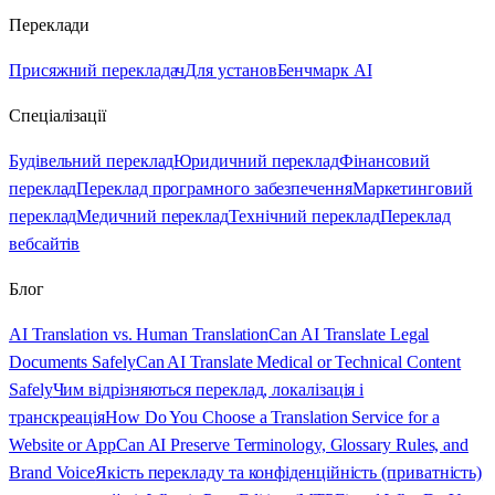
Переклади
Присяжний перекладач
Для установ
Бенчмарк AI
Спеціалізації
Будівельний переклад
Юридичний переклад
Фінансовий
переклад
Переклад програмного забезпечення
Маркетинговий
переклад
Медичний переклад
Технічний переклад
Переклад
вебсайтів
Блог
AI Translation vs. Human Translation
Can AI Translate Legal
Documents Safely
Can AI Translate Medical or Technical Content
Safely
Чим відрізняються переклад, локалізація і
транскреація
How Do You Choose a Translation Service for a
Website or App
Can AI Preserve Terminology, Glossary Rules, and
Brand Voice
Якість перекладу та конфіденційність (приватність)