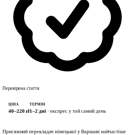
Перевірена стаття
ЦІНА
ТЕРМІН
40–220 zł
1–2 дні
· експрес у той самий день
Присяжний перекладач німецької у Варшаві найчастіше