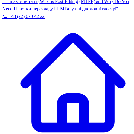
— практичний гід
What is Post-Editing (MTPE) and Why Do You
Need It
Пастки перекладу LLM
Галузеві двомовні глосарії
📞 +48 (22) 670 42 22