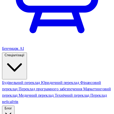
Бенчмарк AI
Спеціалізації
Будівельний переклад
Юридичний переклад
Фінансовий
переклад
Переклад програмного забезпечення
Маркетинговий
переклад
Медичний переклад
Технічний переклад
Переклад
вебсайтів
Блог