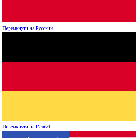
Перемкнути на
Русский
Перемкнути на
Deutsch