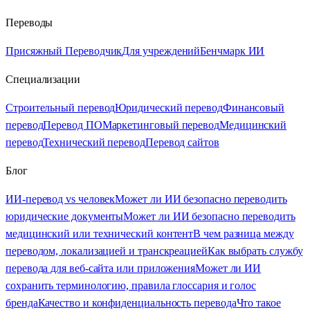
Переводы
Присяжный Переводчик
Для учреждений
Бенчмарк ИИ
Специализации
Строительный перевод
Юридический перевод
Финансовый
перевод
Перевод ПО
Маркетинговый перевод
Медицинский
перевод
Технический перевод
Перевод сайтов
Блог
ИИ-перевод vs человек
Может ли ИИ безопасно переводить
юридические документы
Может ли ИИ безопасно переводить
медицинский или технический контент
В чем разница между
переводом, локализацией и транскреацией
Как выбрать службу
перевода для веб-сайта или приложения
Может ли ИИ
сохранить терминологию, правила глоссария и голос
бренда
Качество и конфиденциальность перевода
Что такое