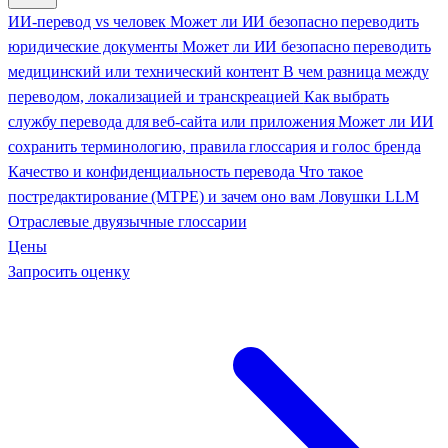
ИИ-перевод vs человек
Может ли ИИ безопасно переводить
юридические документы
Может ли ИИ безопасно переводить
медицинский или технический контент
В чем разница между
переводом, локализацией и транскреацией
Как выбрать
службу перевода для веб-сайта или приложения
Может ли ИИ
сохранить терминологию, правила глоссария и голос бренда
Качество и конфиденциальность перевода
Что такое
постредактирование (MTPE) и зачем оно вам
Ловушки LLM
Отраслевые двуязычные глоссарии
Цены
Запросить оценку