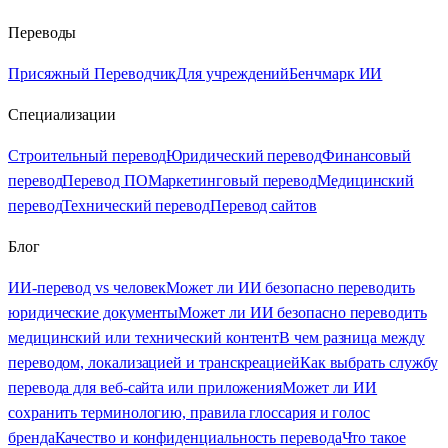
Переводы
Присяжный Переводчик
Для учреждений
Бенчмарк ИИ
Специализации
Строительный перевод
Юридический перевод
Финансовый
перевод
Перевод ПО
Маркетинговый перевод
Медицинский
перевод
Технический перевод
Перевод сайтов
Блог
ИИ-перевод vs человек
Может ли ИИ безопасно переводить
юридические документы
Может ли ИИ безопасно переводить
медицинский или технический контент
В чем разница между
переводом, локализацией и транскреацией
Как выбрать службу
перевода для веб-сайта или приложения
Может ли ИИ
сохранить терминологию, правила глоссария и голос
бренда
Качество и конфиденциальность перевода
Что такое