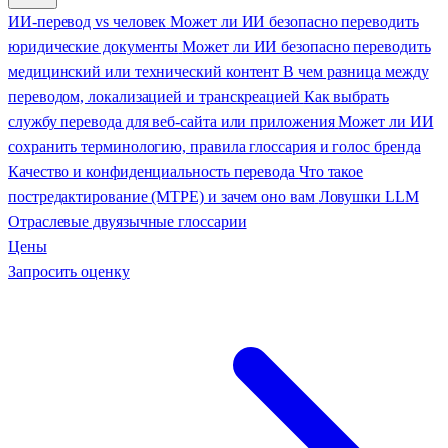
ИИ-перевод vs человек
Может ли ИИ безопасно переводить
юридические документы
Может ли ИИ безопасно переводить
медицинский или технический контент
В чем разница между
переводом, локализацией и транскреацией
Как выбрать
службу перевода для веб-сайта или приложения
Может ли ИИ
сохранить терминологию, правила глоссария и голос бренда
Качество и конфиденциальность перевода
Что такое
постредактирование (MTPE) и зачем оно вам
Ловушки LLM
Отраслевые двуязычные глоссарии
Цены
Запросить оценку