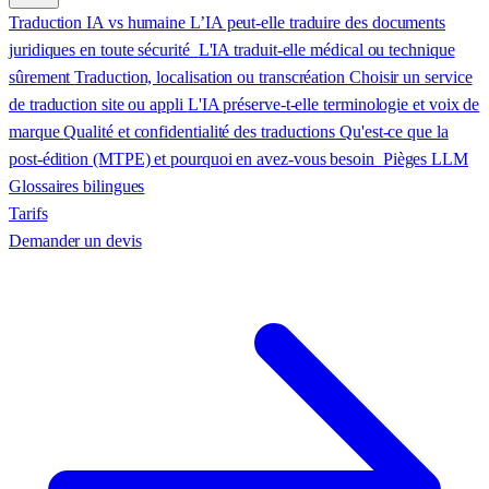
Traduction IA vs humaine
L’IA peut-elle traduire des documents
juridiques en toute sécurité
L'IA traduit-elle médical ou technique
sûrement
Traduction, localisation ou transcréation
Choisir un service
de traduction site ou appli
L'IA préserve-t-elle terminologie et voix de
marque
Qualité et confidentialité des traductions
Qu'est-ce que la
post-édition (MTPE) et pourquoi en avez-vous besoin
Pièges LLM
Glossaires bilingues
Tarifs
Demander un devis