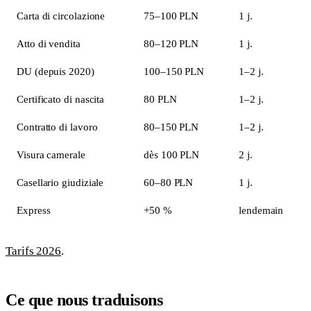
Carta di circolazione
75–100 PLN
1 j.
Atto di vendita
80–120 PLN
1 j.
DU (depuis 2020)
100–150 PLN
1–2 j.
Certificato di nascita
80 PLN
1–2 j.
Contratto di lavoro
80–150 PLN
1–2 j.
Visura camerale
dès 100 PLN
2 j.
Casellario giudiziale
60–80 PLN
1 j.
Express
+50 %
lendemain
Tarifs 2026
.
Ce que nous traduisons