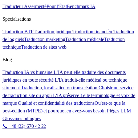
Traducteur Assermenté
Pour l'État
Benchmark IA
Spécialisations
Traduction BTP
Traduction juridique
Traduction financière
Traduction
de logiciels
Traduction marketing
Traduction médicale
Traduction
technique
Traduction de sites web
Blog
Traduction IA vs humaine
L’IA peut-elle traduire des documents
juridiques en toute sécurité
L'IA traduit-elle médical ou technique
sûrement
Traduction, localisation ou transcréation
Choisir un service
de traduction site ou appli
L'IA préserve-t-elle terminologie et voix de
marque
Qualité et confidentialité des traductions
Qu'est-ce que la
post-édition (MTPE) et pourquoi en avez-vous besoin
Pièges LLM
Glossaires bilingues
📞 +48 (22) 670 42 22