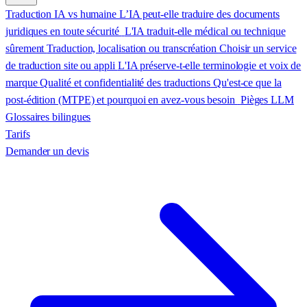
Traduction IA vs humaine
L’IA peut-elle traduire des documents
juridiques en toute sécurité
L'IA traduit-elle médical ou technique
sûrement
Traduction, localisation ou transcréation
Choisir un service
de traduction site ou appli
L'IA préserve-t-elle terminologie et voix de
marque
Qualité et confidentialité des traductions
Qu'est-ce que la
post-édition (MTPE) et pourquoi en avez-vous besoin
Pièges LLM
Glossaires bilingues
Tarifs
Demander un devis