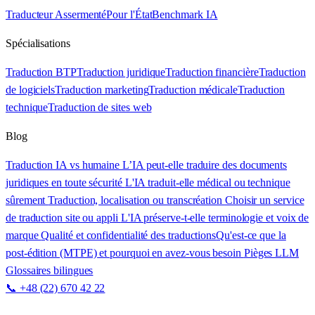
Traducteur Assermenté
Pour l'État
Benchmark IA
Spécialisations
Traduction BTP
Traduction juridique
Traduction financière
Traduction
de logiciels
Traduction marketing
Traduction médicale
Traduction
technique
Traduction de sites web
Blog
Traduction IA vs humaine
L’IA peut-elle traduire des documents
juridiques en toute sécurité
L'IA traduit-elle médical ou technique
sûrement
Traduction, localisation ou transcréation
Choisir un service
de traduction site ou appli
L'IA préserve-t-elle terminologie et voix de
marque
Qualité et confidentialité des traductions
Qu'est-ce que la
post-édition (MTPE) et pourquoi en avez-vous besoin
Pièges LLM
Glossaires bilingues
📞 +48 (22) 670 42 22