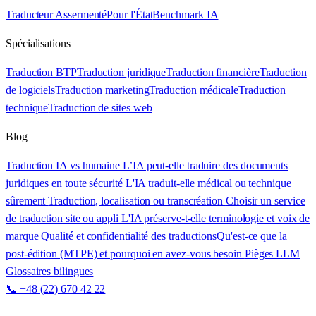
Traducteur Assermenté
Pour l'État
Benchmark IA
Spécialisations
Traduction BTP
Traduction juridique
Traduction financière
Traduction
de logiciels
Traduction marketing
Traduction médicale
Traduction
technique
Traduction de sites web
Blog
Traduction IA vs humaine
L’IA peut-elle traduire des documents
juridiques en toute sécurité
L'IA traduit-elle médical ou technique
sûrement
Traduction, localisation ou transcréation
Choisir un service
de traduction site ou appli
L'IA préserve-t-elle terminologie et voix de
marque
Qualité et confidentialité des traductions
Qu'est-ce que la
post-édition (MTPE) et pourquoi en avez-vous besoin
Pièges LLM
Glossaires bilingues
📞 +48 (22) 670 42 22