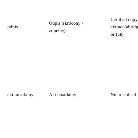
Certified copy
Odpis (skrócony /
odpis
extract (abrid
zupełny)
or full)
akt notarialny
Akt notarialny
Notarial deed