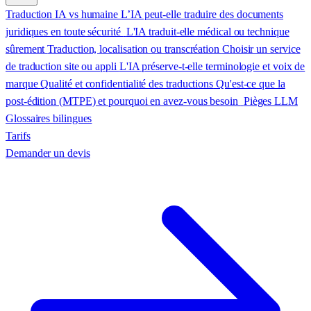
Traduction IA vs humaine
L’IA peut-elle traduire des documents
juridiques en toute sécurité
L'IA traduit-elle médical ou technique
sûrement
Traduction, localisation ou transcréation
Choisir un service
de traduction site ou appli
L'IA préserve-t-elle terminologie et voix de
marque
Qualité et confidentialité des traductions
Qu'est-ce que la
post-édition (MTPE) et pourquoi en avez-vous besoin
Pièges LLM
Glossaires bilingues
Tarifs
Demander un devis