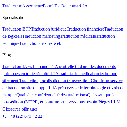
Traducteur Assermenté
Pour l'État
Benchmark IA
Spécialisations
Traduction BTP
Traduction juridique
Traduction financière
Traduction
de logiciels
Traduction marketing
Traduction médicale
Traduction
technique
Traduction de sites web
Blog
Traduction IA vs humaine
L’IA peut-elle traduire des documents
juridiques en toute sécurité
L'IA traduit-elle médical ou technique
sûrement
Traduction, localisation ou transcréation
Choisir un service
de traduction site ou appli
L'IA préserve-t-elle terminologie et voix de
marque
Qualité et confidentialité des traductions
Qu'est-ce que la
post-édition (MTPE) et pourquoi en avez-vous besoin
Pièges LLM
Glossaires bilingues
📞 +48 (22) 670 42 22