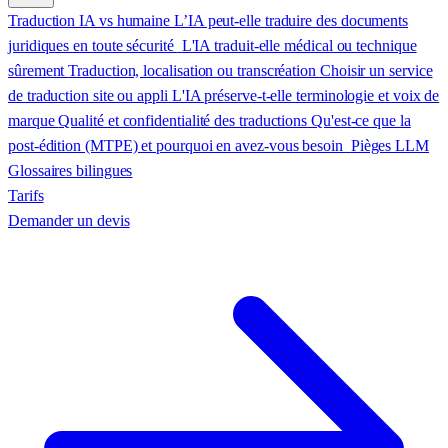
Traduction IA vs humaine
L’IA peut-elle traduire des documents
juridiques en toute sécurité
L'IA traduit-elle médical ou technique
sûrement
Traduction, localisation ou transcréation
Choisir un service
de traduction site ou appli
L'IA préserve-t-elle terminologie et voix de
marque
Qualité et confidentialité des traductions
Qu'est-ce que la
post-édition (MTPE) et pourquoi en avez-vous besoin
Pièges LLM
Glossaires bilingues
Tarifs
Demander un devis