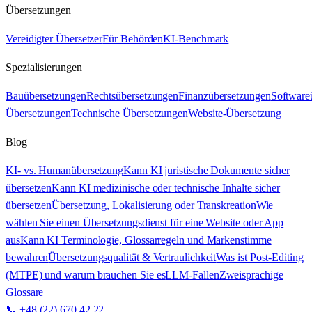
Übersetzungen
Vereidigter Übersetzer
Für Behörden
KI-Benchmark
Spezialisierungen
Bauübersetzungen
Rechtsübersetzungen
Finanzübersetzungen
Software
Übersetzungen
Technische Übersetzungen
Website-Übersetzung
Blog
KI- vs. Humanübersetzung
Kann KI juristische Dokumente sicher
übersetzen
Kann KI medizinische oder technische Inhalte sicher
übersetzen
Übersetzung, Lokalisierung oder Transkreation
Wie
wählen Sie einen Übersetzungsdienst für eine Website oder App
aus
Kann KI Terminologie, Glossarregeln und Markenstimme
bewahren
Übersetzungsqualität & Vertraulichkeit
Was ist Post-Editing
(MTPE) und warum brauchen Sie es
LLM-Fallen
Zweisprachige
Glossare
📞 +48 (22) 670 42 22