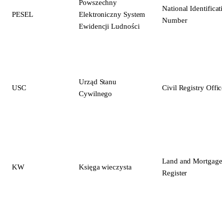
Powszechny
National Identificat
PESEL
Elektroniczny System
Number
Ewidencji Ludności
Urząd Stanu
USC
Civil Registry Offi
Cywilnego
Land and Mortgag
KW
Księga wieczysta
Register