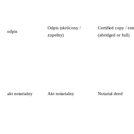
Odpis (skrócony /
Certified copy / ext
odpis
zupełny)
(abridged or full)
akt notarialny
Akt notarialny
Notarial deed