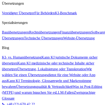
Übersetzungen
Vereidigter Übersetzer
Für Behörden
KI-Benchmark
Spezialisierungen
Bauübersetzungen
Rechtsübersetzungen
Finanzübersetzungen
Software
Übersetzungen
Technische Übersetzungen
Website-Übersetzung
Blog
KI- vs. Humanübersetzung
Kann KI juristische Dokumente sicher
übersetzen
Kann KI medizinische oder technische Inhalte sicher
übersetzen
Übersetzung, Lokalisierung oder Transkreation
Wie
wählen Sie einen Übersetzungsdienst für eine Website oder App
aus
Kann KI Terminologie, Glossarregeln und Markenstimme
bewahren
Übersetzungsqualität & Vertraulichkeit
Was ist Post-Editing
(MTPE) und warum brauchen Sie es
LLM-Fallen
Zweisprachige
Glossare
📞 +48 (22) 670 42 22