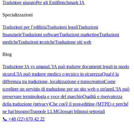
Traduttore giurato
Per gli Enti
Benchmark IA
Specializzazioni
Traduzioni per l’edilizia
Traduzioni legali
Traduzioni
finanziarie
Traduzioni software
Traduzioni marketing
Traduzioni
mediche
Traduzioni tecniche
Traduzione siti web
Blog
Traduzione IA vs umana
L'IA può tradurre documenti legali in modo
sicuro
L'IA può tradurre medico o tecnico in sicurezza
Qual è la
differenza tra traduzione, localizzazione e transcreation
Come
scegliere un servizio di traduzione per un sito web o un'app
L'IA può
preservare terminologia e voce del marchio
Qualità e riservatezza
della traduzione (privacy)
Che cos'è il post-editing (MTPE) e perché
ne hai bisogno
Trappole LLM
Glossari bilingui settoriali
📞 +48 (22) 670 42 22